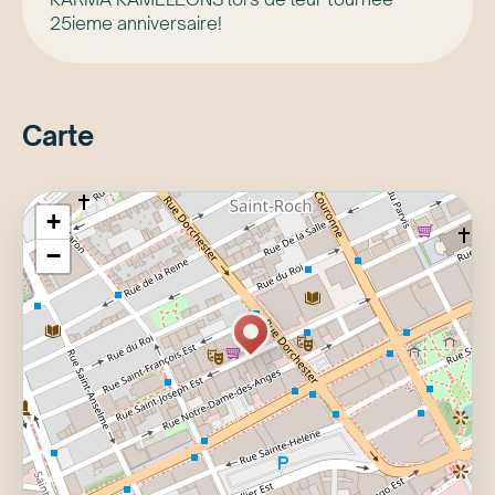
25ieme anniversaire!
Carte
+
−