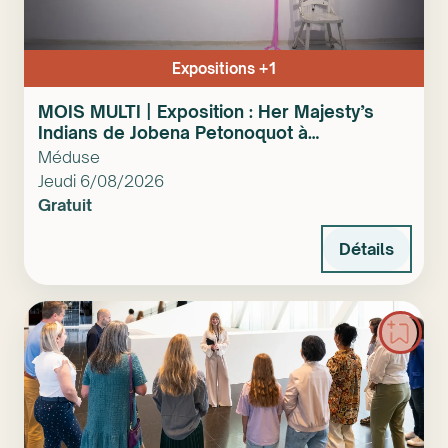
Expositions +1
MOIS MULTI | Exposition : Her Majesty’s
Indians de Jobena Petonoquot à
Ahkwayaonhkeh
Méduse
Jeudi 6/08/2026
Gratuit
Détails