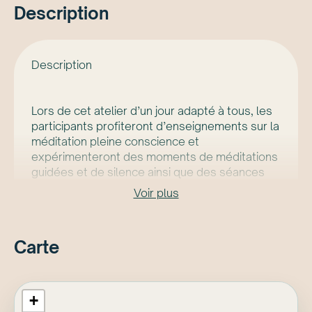
Description
Description
Lors de cet atelier d’un jour adapté à tous, les
participants profiteront d’enseignements sur la
méditation pleine conscience et
expérimenteront des moments de méditations
guidées et de silence ainsi que des séances
de yoga doux et restaurateur.
Voir plus
Les bienfaits procurés par une présence
attentive tout au long de la journée
permettront aux participants de se connecter
Carte
à leur soi intérieur, de s’offrir du calme et de la
douceur et de refaire le plein d’énergie à
l’arrivée de l’été.
Cette journée se veut un moment de
+
connexion, de détente et de ressourcement.