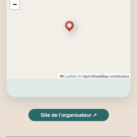
−
Notes importantes
Si vous êtes en séjour au Monastère et que
votre repas du midi est déjà inclus dans votre
forfait, contactez-nous après avoir fait votre
réservation à
l’adresse programmation@monastere.ca.
Nous procéderons à l’ajustement du prix.
Leaflet
|
© OpenStreetMap contributors
Veuillez prendre note que les voûtes où se
tient la journée sont difficilement accessibles
aux personnes à mobilité réduite.
Site de l'organisateur ↗
Politique d’annulation