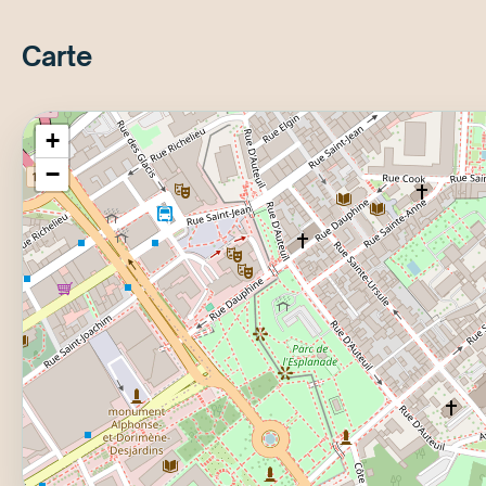
Carte
+
−