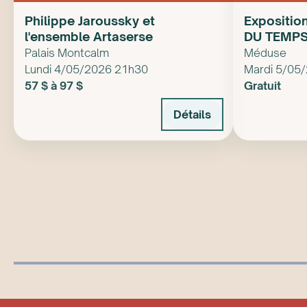
Philippe Jaroussky et
Expositi
l'ensemble Artaserse
DU TEMPS 
Manif d’ar
Palais Montcalm
Méduse
Lundi 4/05/2026 21h30
Mardi 5/05
57 $ à 97 $
Gratuit
Détails