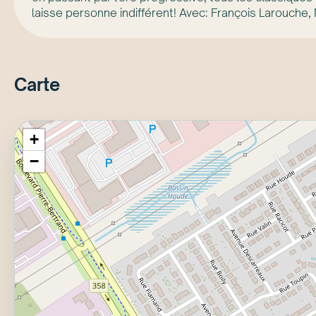
laisse personne indifférent! Avec: François Larouche,
Carte
+
−