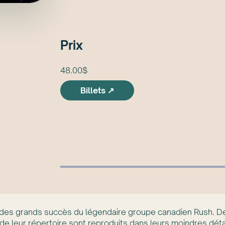
Prix
48.00$
Billets ↗
es grands succès du légendaire groupe canadien Rush. De l
 de leur répertoire sont reproduits dans leurs moindres déta