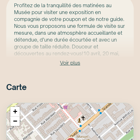
Profitez de la tranquillité des matinées au
Musée pour visiter une exposition en
compagnie de votre poupon et de notre guide.
Nous vous proposons une formule de visite sur
mesure, dans une atmosphère accueillante et
détendue, d’une durée écourtée et avec un
groupe de taille réduite. Douceur et
découvertes au rendez-vous!10 avril, 20 mai,
18 juin et 18 août : Hyperréalisme. Ceci n'est
Voir plus
pas un corps16 juillet : Art inuit. La collection
Brousseau: IlippungaDéroulementRejoignez
notre guide au point de rencontre, dans le
Carte
Grand Hall du pavillon Pierre Lassonde.
Membre : 7 $ | Régulier : 10 $
+
8 poupons et 8 adultes. La visite s’adresse aux
−
adultes avec un poupon de 18 mois ou moins,
en poussette ou dans un porte-bébé.