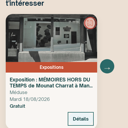
t'intéresser
→
Expositions
Exposition : MÉMOIRES HORS DU
TEMPS de Mounat Charrat à Manif
d’art
Méduse
Mardi 18/08/2026
Gratuit
Détails