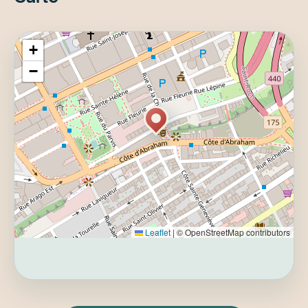
+
−
Leaflet
|
© OpenStreetMap contributors