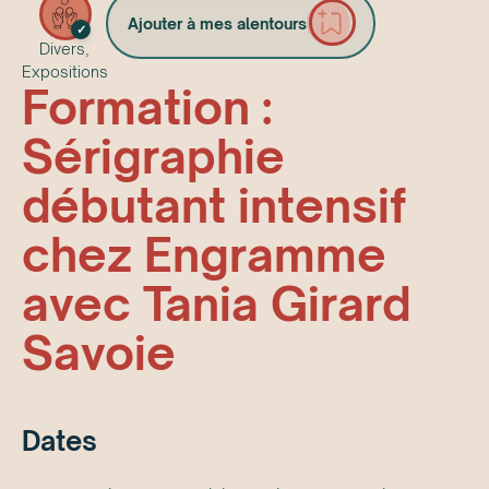
Ajouter à mes alentours
✓
Divers,
Expositions
Formation :
Sérigraphie
débutant intensif
chez Engramme
avec Tania Girard
Savoie
Date
s