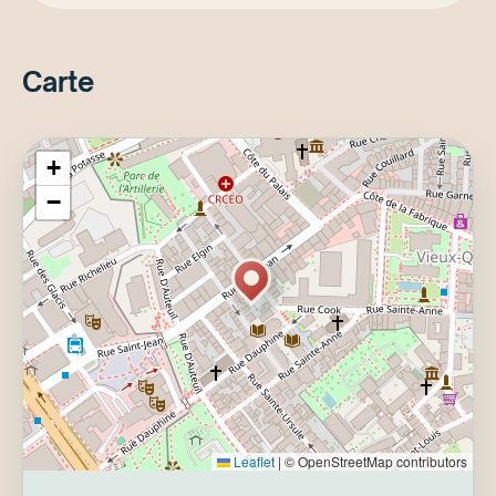
Carte
+
−
Leaflet
|
© OpenStreetMap contributors