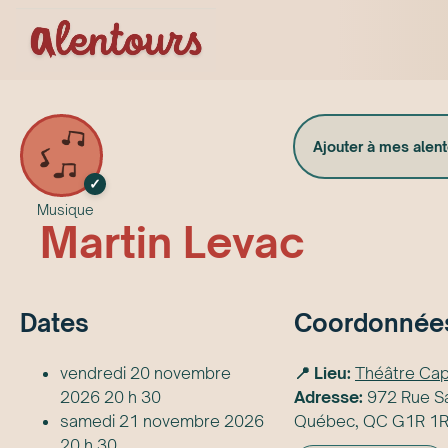
Ajouter à mes alen
✓
Musique
Martin Levac
Date
s
Coordonnée
vendredi 20 novembre
📍 Lieu:
Théâtre Cap
2026 20 h 30
Adresse:
972 Rue Sa
samedi 21 novembre 2026
Québec, QC G1R 1R
20 h 30