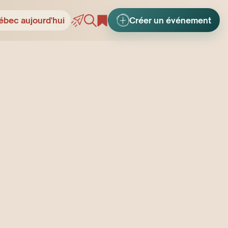
ébec aujourd'hui
Créer un événement