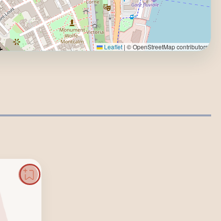
Leaflet
|
© OpenStreetMap contributors