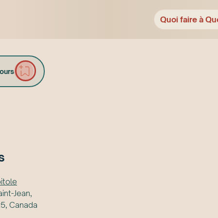
Quoi faire à Qu
tours
s
itole
int-Jean,
5, Canada