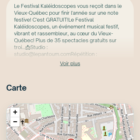
Le Festival Kaléidoscopes vous reçoit dans le
Vieux-Québec pour finir l'année sur une note
festive! C'est GRATUIT!Le Festival
Kaléidoscopes, un événement musical festif,
vibrant et rassembleur, au cœur du Vieux-
Québec! Plus de 35 spectacles gratuits sur
troi…📩Studio :
studio@lepantoum.comRépétition :
reservation@lepantoum.com…KIZABA -
Voir plus
AFROFUTURISME NOVATEUR ET MODERNE /
WWW.KIZABA.CAAMBASSADEUR - DE LA
SAPOLOGIE AU CANADA Spotify :
Carte
https://open.spotify.com/artist/57I0wEuRpFPzqFEQ
+
−