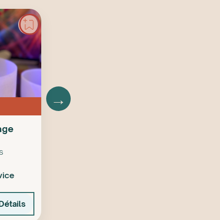
→
age
s
vice
Détails