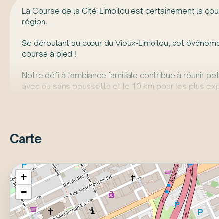
La Course de la Cité-Limoilou est certainement la co
région.
Se déroulant au cœur du Vieux-Limoilou, cet événement
course à pied !
Notre défi à l'ambiance familiale contribue à réunir p
avec ou sans poussette et le 10 km pour les plus ex
En septembre prochain, viens courir la Cité-Limoilou 
Carte
+
−