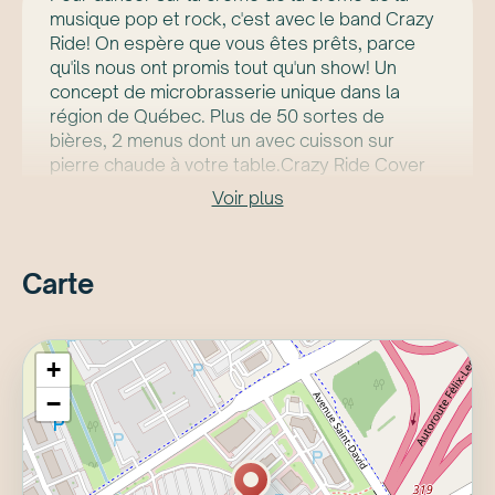
musique pop et rock, c'est avec le band Crazy
Ride! On espère que vous êtes prêts, parce
qu'ils nous ont promis tout qu'un show! Un
concept de microbrasserie unique dans la
région de Québec. Plus de 50 sortes de
bières, 2 menus dont un avec cuisson sur
pierre chaude à votre table.Crazy Ride Cover
Band : La recette du succès pour vos
Voir plus
événements !
Carte
+
−