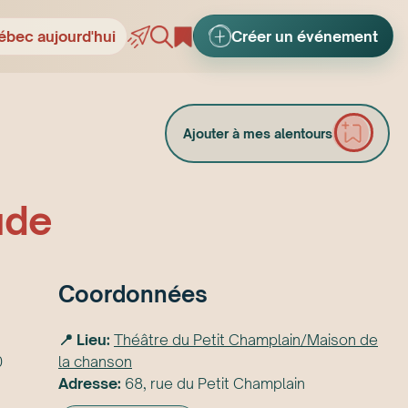
ébec aujourd'hui
Créer un événement
Ajouter à mes alentours
ude
Coordonnées
📍 Lieu:
Théâtre du Petit Champlain/Maison de
0
la chanson
Adresse:
68, rue du Petit Champlain