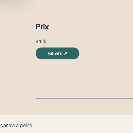
Prix
41 $
Billets ↗
 connais à peine…