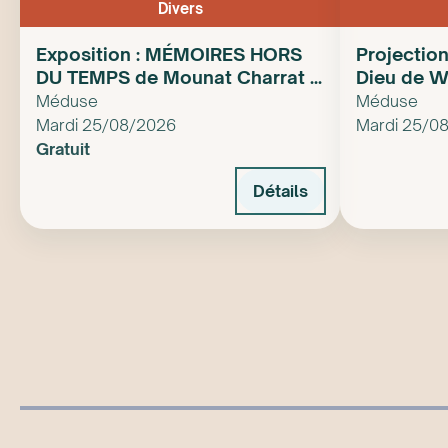
Divers
Exposition : MÉMOIRES HORS
Projection
DU TEMPS de Mounat Charrat à
Dieu de W
Manif d’art
Méduse
Méduse
Mardi 25/08/2026
Mardi 25/0
Gratuit
Détails