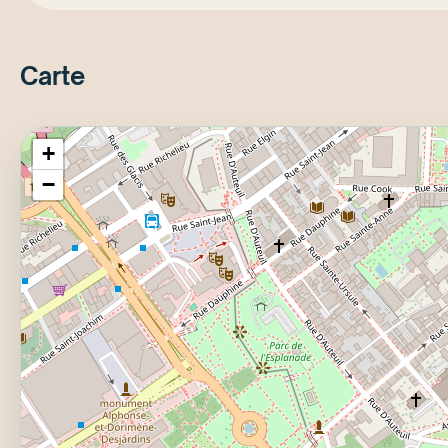
Carte
+
−