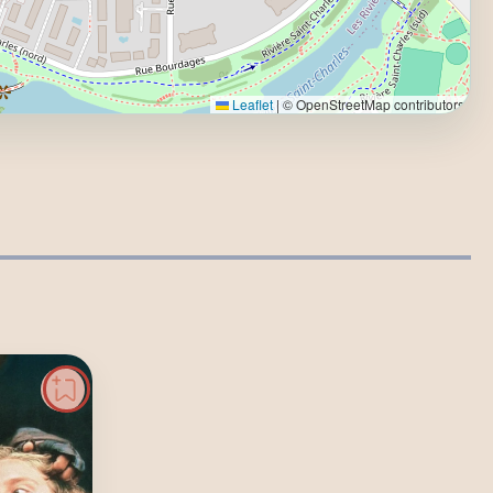
Leaflet
|
© OpenStreetMap contributors