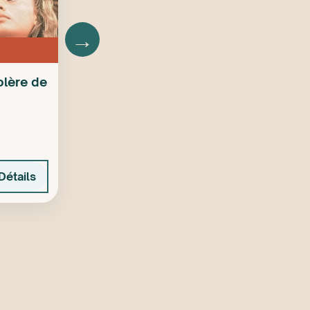
→
colère de
Détails