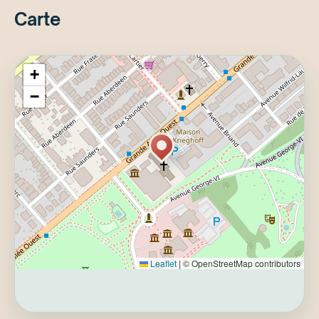
Carte
Régulier : 3 $ | Membres : Gratuit | 17 ans et
moins : GratuitRéservation requise lors de
l'achat du billet d'entrée
+
Visites en français : 11:00, 13:30, 15:00 et
−
19:00Visite en anglais : 13:00*Point de
rencontre : à proximité de l’ascenseur dans le
Grand hall (niveau 1)Capacité : 20
places*Aucune visite en anglais le 21 juillet
2026.
Leaflet
|
© OpenStreetMap contributors