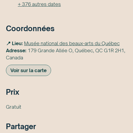
+
376
autre
s
date
s
Coordonnées
📍 Lieu:
Musée national des beaux-arts du Québec
Adresse:
179 Grande Allée O, Québec, QC G1R 2H1,
Canada
Voir sur la carte
Prix
Gratuit
Partager