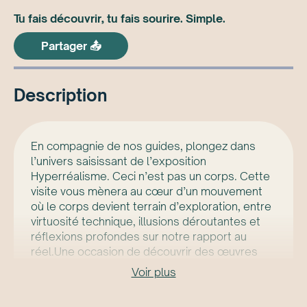
Tu fais découvrir, tu fais sourire. Simple.
Partager 📤
Description
En compagnie de nos guides, plongez dans
l’univers saisissant de l’exposition
Hyperréalisme. Ceci n’est pas un corps. Cette
visite vous mènera au cœur d’un mouvement
où le corps devient terrain d’exploration, entre
virtuosité technique, illusions déroutantes et
réflexions profondes sur notre rapport au
réel.Une occasion de découvrir des œuvres
riches en expérimentations, en remises en
Voir plus
question et en prises de position artistiques
affirmées.