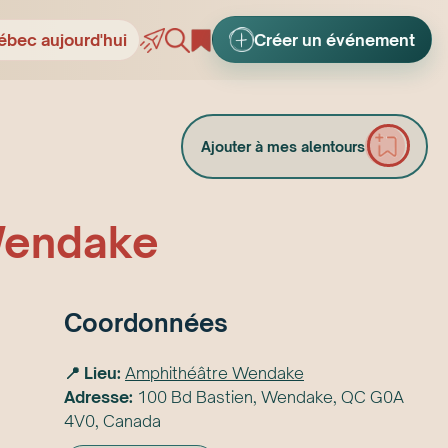
ébec aujourd'hui
Créer un événement
Ajouter à mes alentours
Wendake
Coordonnées
📍 Lieu:
Amphithéâtre Wendake
Adresse:
100 Bd Bastien, Wendake, QC G0A
4V0, Canada