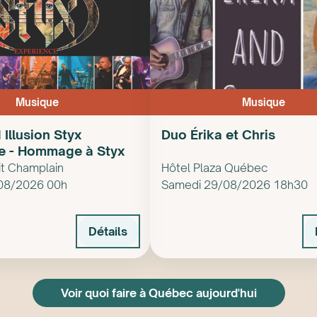
Musique
Musique
Illusion Styx
Duo Érika et Chris
e - Hommage à Styx
it Champlain
Hôtel Plaza Québec
08/2026 00h
Samedi 29/08/2026 18h30
Détails
Voir quoi faire à Québec aujourd'hui