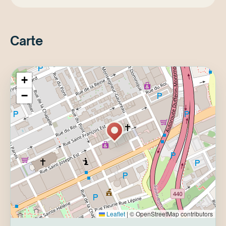
Carte
+
−
Leaflet
|
© OpenStreetMap contributors