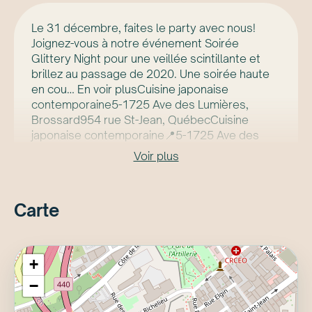
Le 31 décembre, faites le party avec nous!
Joignez-vous à notre événement Soirée
Glittery Night pour une veillée scintillante et
brillez au passage de 2020. Une soirée haute
en cou… En voir plusCuisine japonaise
contemporaine5-1725 Ave des Lumières,
Brossard954 rue St-Jean, QuébecCuisine
japonaise contemporaine📍5-1725 Ave des
Lumières, Brossard📍954 rue St-Jean, Québec
Voir plus
Carte
+
−