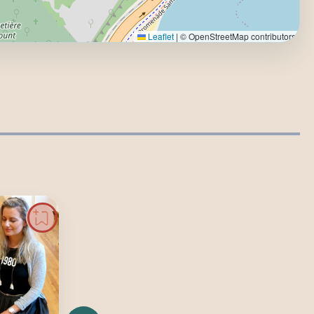
Leaflet
|
© OpenStreetMap contributors