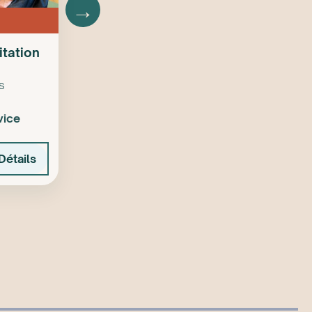
→
itation
s
vice
Détails