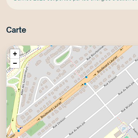
Carte
+
−