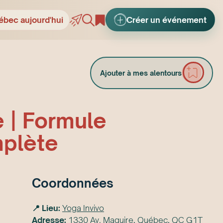
ébec aujourd'hui
Créer un événement
Ajouter à mes alentours
e | Formule
plète
Coordonnées
📍 Lieu:
Yoga Invivo
Adresse:
1330 Av. Maguire, Québec, QC G1T