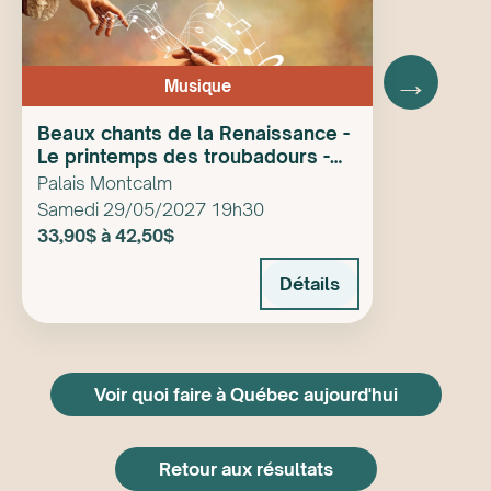
présentation de Productions Rubin Fogel
→
Musique
Musique du monde
Beaux chants de la Renaissance -
Le printemps des troubadours -
Flamenco
Les Rhapsodes
Palais Montcalm
Samedi 29/05/2027 19h30
Jazz
33,90$ à 42,50$
Détails
Description
Voir quoi faire à Québec aujourd'hui
Le célèbre ensemble vocal Tocadéo vous invite
à célébrer le temps des Fêtes avec le
Retour aux résultats
spectacle Noël blanc de retour en