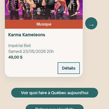
Jesse Cook cumule de nombreux admirateurs
aux quatre coins de la planète. Une soirée des
plus mémorables qui amalgamera ses
nouveautés avec ses plus grands succès.Une
→
Musique
présentation de Productions Rubin Fogel
Karma Kameleons
Impérial Bell
Musique du monde
Samedi 23/05/2026 20h
49,00 $
Flamenco
Détails
Jazz
Voir quoi faire à Québec aujourd'hui
Description