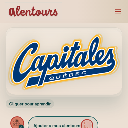
Cliquer pour agrandir
Ajouter à mes alentours
✓