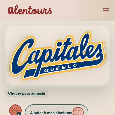
Cliquer pour agrandir
Ajouter à mes alentours
✓