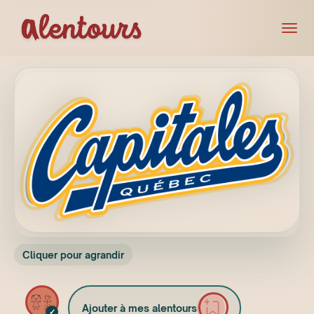
Cliquer pour agrandir
Ajouter à mes alentours
✓