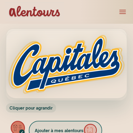
Cliquer pour agrandir
Ajouter à mes alentours
✓