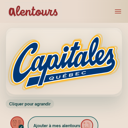
Cliquer pour agrandir
Ajouter à mes alentours
✓