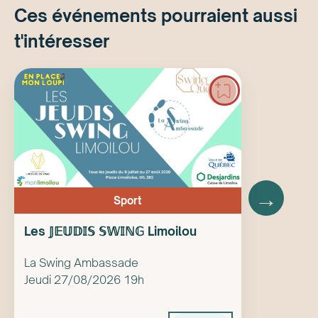
Ces événements pourraient aussi
t'intéresser
→
Sport
Les 𝕁𝔼𝕌𝔻𝕀𝕊 𝕊𝕎𝕀ℕ𝔾 Limoilou
La Swing Ambassade
Jeudi 27/08/2026 19h