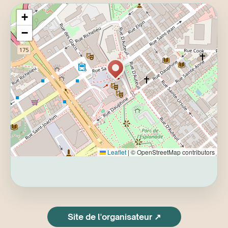
conférence à 18 h 45.
+
−
Leaflet
|
© OpenStreetMap contributors
Site de l'organisateur ↗