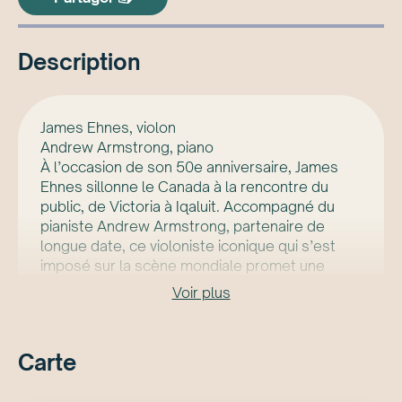
Description
James Ehnes, violon
Andrew Armstrong, piano
À l’occasion de son 50e anniversaire, James
Ehnes sillonne le Canada à la rencontre du
public, de Victoria à Iqaluit. Accompagné du
pianiste Andrew Armstrong, partenaire de
longue date, ce violoniste iconique qui s’est
imposé sur la scène mondiale promet une
soirée à son image, toute en élégance et en
Voir plus
virtuosité.
Ce concert est parrainé par le Fonds Hans-
Jürgen-Greif de la Fondation Québec
Carte
Philanthrope.
Le concert sera précédé d’un prélude-