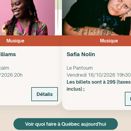
Musique
Musique
lliams
Safia Nolin
calm
Le Pantoum
0/2026 20h
Vendredi 16/10/2026 19h30
Les billets sont à 29$ (taxes 
inclus) ;
Détails
Voir quoi faire à Québec aujourd'hui