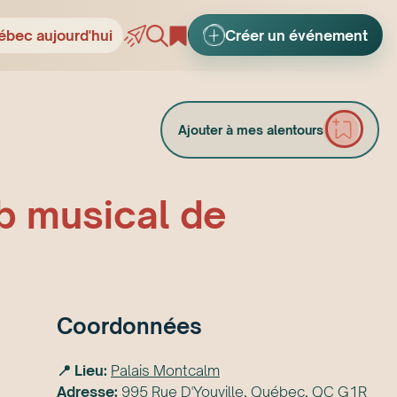
ébec aujourd'hui
Créer un événement
Ajouter à mes alentours
ub musical de
Coordonnées
📍 Lieu:
Palais Montcalm
Adresse:
995 Rue D'Youville, Québec, QC G1R