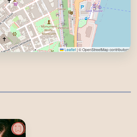
Leaflet
|
© OpenStreetMap contributors