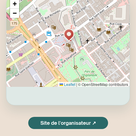
+
−
Leaflet
|
© OpenStreetMap contributors
Site de l'organisateur ↗