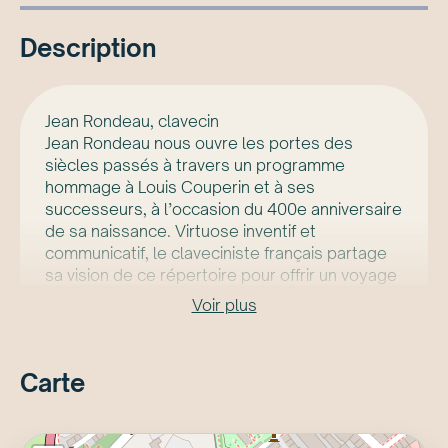
Description
Jean Rondeau, clavecin
Jean Rondeau nous ouvre les portes des
siècles passés à travers un programme
hommage à Louis Couperin et à ses
successeurs, à l’occasion du 400e anniversaire
de sa naissance. Virtuose inventif et
communicatif, le claveciniste français partage
sa vision de ce répertoire pour offrir un voyage
lumineux au cœur du baroque français.
Voir plus
Le concert sera précédé d’un prélude-
conférence à 18 h 45.
Carte