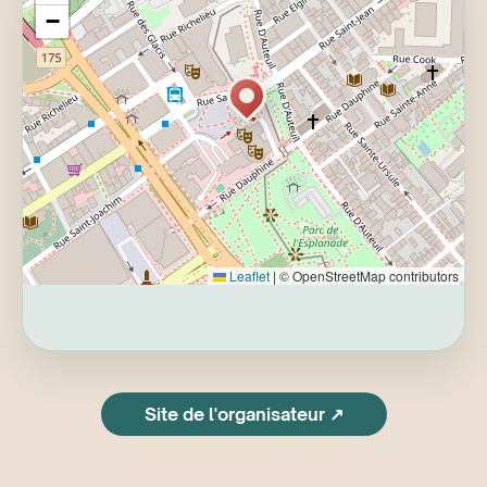
−
Leaflet
|
© OpenStreetMap contributors
Site de l'organisateur ↗