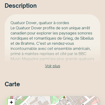
Description
Quatuor Dover, quatuor à cordes
Le Quatuor Dover profite de son unique arrêt
canadien pour explorer les paysages sonores
nordiques et romantiques de Grieg, de Sibelius
et de Brahms. C’est un rendez-vous
incontournable avec cet ensemble américain,
primé à maintes reprises et cité par le BBC
Music Magazine parmi les plus grands quatuors
des 100 dernières années.
Voir plus
Ce concert est soutenu par Groupe Canimex.
Le concert sera précédé d’un prélude-
conférence à 18 h 45.
Carte
+