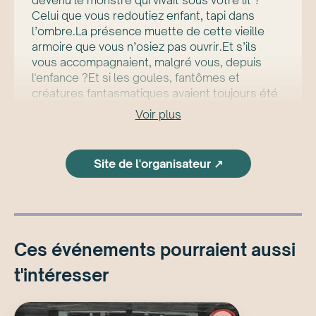
devenu le monstre qui vivait sous votre lit ?
Celui que vous redoutiez enfant, tapi dans
l’ombre.La présence muette de cette vieille
armoire que vous n’osiez pas ouvrir.Et s’ils
vous accompagnaient, malgré vous, depuis
l'enfance ?Et si les goules, fantômes et
créatures fantasmatiques avaient toujours été
là, mais que nos yeux d’adultes les avaient
Voir plus
chassées ?
Dans cette exposition, il est temps de les
révéler à nouveau.Car aussi terrifiants soient-
Site de l'organisateur ↗
ils, ils ont des choses à raconter sur nos peurs,
nos besoins inassouvis, nos attachements
perturbés et notre solitude. Et c’est dans cette
solitude que je leur ai fait une place. Un amas
de ce qui erre dans ma tête. Après tout... ne
Ces événements pourraient aussi
dit-on pas que c’est avec des morceaux
d’hommes abîmés que l’on fabrique des
t'intéresser
monstres ?
Bienvenue.