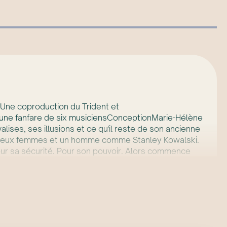
yUne coproduction du Trident et
 une fanfare de six musiciensConceptionMarie-Hélène
lises, ses illusions et ce qu'il reste de son ancienne
ur deux femmes et un homme comme Stanley Kowalski.
our sa sécurité. Pour son pouvoir. Alors commence
'emploie à détruire Blanche lentement,
que la pièce dit aujourd'hui résonne avec une
 fragile, excessive, trop dérangeante? Combien de
e nom.Un tramway nommé Désir est présenté avec
es.