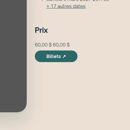
+
17
autre
s
date
s
Prix
60,00 $ 60,00 $
Billets ↗