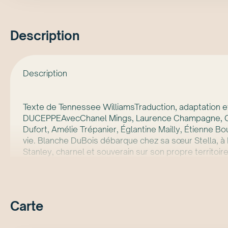
Description
Description
Texte de Tennessee WilliamsTraduction, adaptation e
DUCEPPEAvecChanel Mings, Laurence Champagne, Gabri
Dufort, Amélie Trépanier, Églantine Mailly, Étienne Bo
vie. Blanche DuBois débarque chez sa sœur Stella, 
Stanley, charnel et souverain sur son propre territ
une guerre sourde, implacable, où chaque mot est un
méthodiquement, sapant sa crédibilité et retournant s
violence troublante : combien de Blanche se font enc
Stella ferment les yeux pour préserver ce qu'elles 
Carte
l’aimable autorisation de l'University of the South, à 