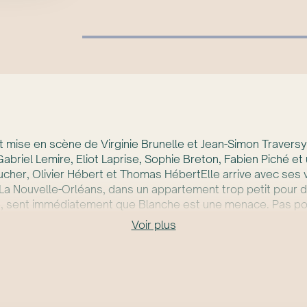
t mise en scène de Virginie Brunelle et Jean-Simon Travers
el Lemire, Eliot Laprise, Sophie Breton, Fabien Piché et
ucher, Olivier Hébert et Thomas HébertElle arrive avec ses va
à La Nouvelle-Orléans, dans un appartement trop petit po
oire, sent immédiatement que Blanche est une menace. Pas p
e arme et chaque verre de whisky une forteresse. Stanley s
Voir plus
on entourage contre elle en la faisant passer pour folle.Ce 
ore réduire au silence parce que leur vérité est jugée trop
ont? Le tramway roule toujours. Et il porte encore le mêm
Sewanee, au Tennessee et de l'International Literary Properti