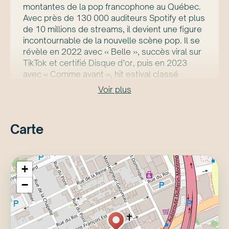
montantes de la pop francophone au Québec.
Avec près de 130 000 auditeurs Spotify et plus
de 10 millions de streams, il devient une figure
incontournable de la nouvelle scène pop. Il se
révèle en 2022 avec « Belle », succès viral sur
TikTok et certifié Disque d’or, puis en 2023
avec « Comme avant », hit estival classé
numéro 2 du Top 100 Mediabase. Son album «
Voir plus
Première Classe » (2024) consolide sa place
grâce à plusieurs singles forts. En 2025, il
entame sa première tournée des festivals,
Carte
charmant le public par une présence scénique
authentique et des arrangements plus
instrumentaux. En 2026, il apparaît à Belle et
Bum, confirmant son essor. Son album «
+
Westfalia », paru en mars 2026, poursuit son
−
évolution artistique.