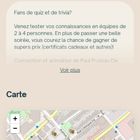
Fans de quiz et de trivia?
Venez tester vos connaissances en équipes de
2 à 4 personnes. En plus de passer une belle
soirée, vous courez la chance de gagner de
supers prix (certificats cadeaux et autres)!
Conception et animation de Paul Fruteau De
Laclos
Voir plus
Quiz au deux semaines, à 19h30 :
- 5 juillet (pas de quiz durant le FEQ)
- 2 et 30 août (pas de quiz le 16 août)
Carte
- 13 et 27 septembre
IMPORTANT:
-réservation fortement recommandée (sur
+
place ou par téléphone uniquement, pas par
−
Libro). Merci de vous présenter une demi-heure
avant le début du quiz