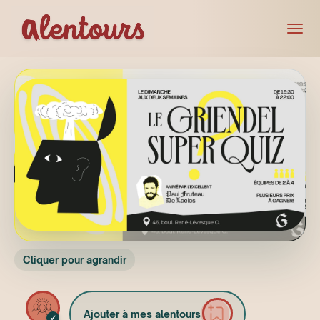
Cliquer pour agrandir
Ajouter à mes alentours
✓