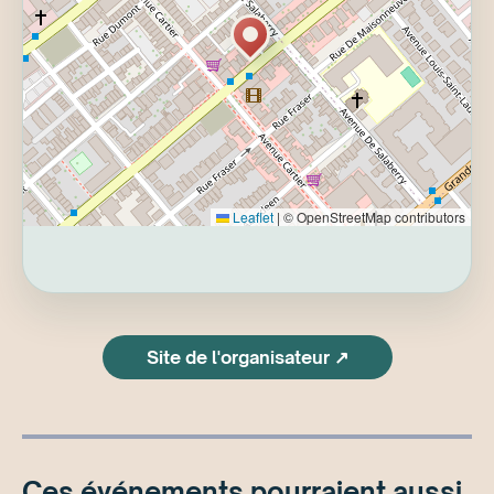
- Il est demandé d'arriver à 19h dernier délais.
Les places vacantes seront redistribuées
passé cette heure.
-Consommation obligatoire pour tout le monde
À bientôt!
Leaflet
|
© OpenStreetMap contributors
Site de l'organisateur ↗
Ces événements pourraient aussi