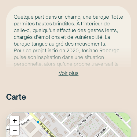
Quelque part dans un champ, une barque flotte
parmi les hautes brindilles. À l’intérieur de
celle-ci, quelqu’un effectue des gestes lents,
chargés d’émotions et de vulnérabilité. La
barque tangue au gré des mouvements.
Pour ce projet initié en 2020, Josiane Roberge
puise son inspiration dans une situation
personnelle, alors qu’une proche traversait la
maladie. Ce contexte vient intensifier la
Voir plus
conscience du corps.
Située dans un endroit inhabituel, la barque est
métaphore d’un décalage et d’un état
Carte
d’hypervigilance face à soi-même. Intitulée
Cathédrale, l’œuvre propose ainsi d’envisager
le corps comme un lieu de refuge et d’écoute,
une architectureintérieure où se déploient nos
+
émotions et notre quête de sens.
−