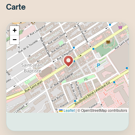
Carte
+
−
Leaflet
|
© OpenStreetMap contributors