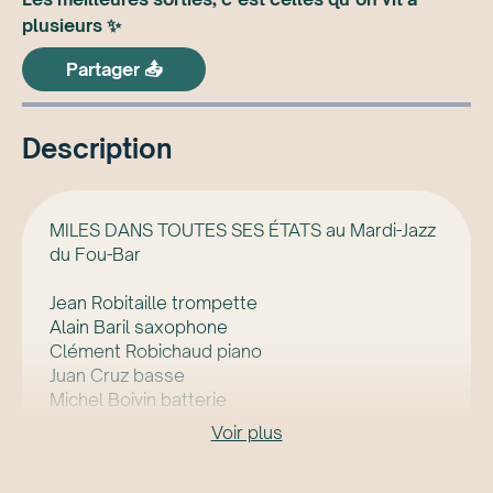
plusieurs ✨
Partager 📤
Description
MILES DANS TOUTES SES ÉTATS au Mardi-Jazz
du Fou-Bar
Jean Robitaille trompette
Alain Baril saxophone
Clément Robichaud piano
Juan Cruz basse
Michel Boivin batterie
Voir plus
Contribution minimale suggérée 20$
www.foubar.ca