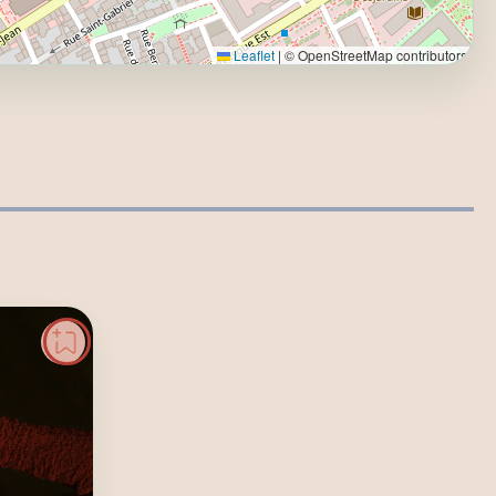
Leaflet
|
© OpenStreetMap contributors