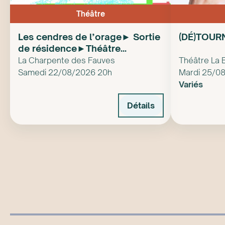
Théâtre
Les cendres de l’orage► Sortie
(DÉ)TOUR
de résidence►Théâtre
pluridisciplinaire
La Charpente des Fauves
Théâtre La 
Samedi 22/08/2026 20h
Mardi 25/0
Variés
Détails