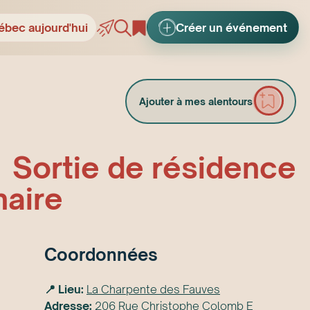
ébec aujourd'hui
Créer un événement
Ajouter à mes alentours
 Sortie de résidence
naire
Coordonnées
📍 Lieu:
La Charpente des Fauves
Adresse:
206 Rue Christophe Colomb E