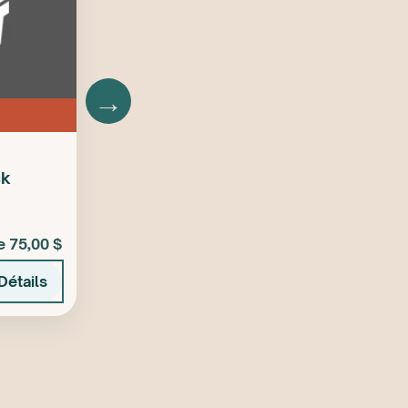
→
ck
de 75,00 $
Détails