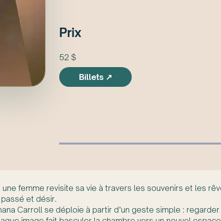
Prix
52 $
Billets ↗
ne femme revisite sa vie à travers les souvenirs et les rêve
 passé et désir.
ana Carroll se déploie à partir d’un geste simple : regarder
chaque image fait basculer la chambre vers un nouvel espace