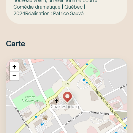
nouveau voisin, un vieil homme bourru.
Comédie dramatique | Québec |
2024Réalisation : Patrice Sauvé
Carte
+
−