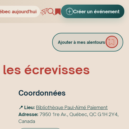
ébec aujourd'hui
Créer un événement
Ajouter à mes alentours
 les écrevisses
Coordonnées
📍 Lieu:
Bibliothèque Paul-Aimé Paiement
Adresse:
7950 1re Av., Québec, QC G1H 2Y4,
Canada