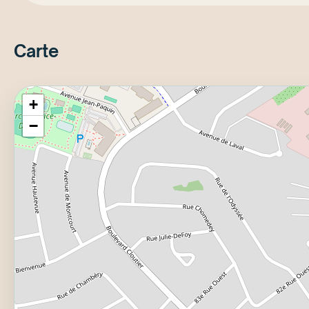
Carte
+
−