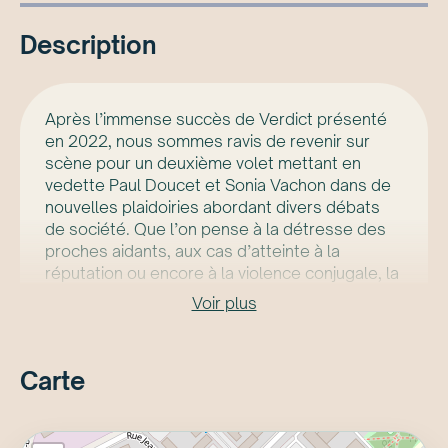
Description
Après l’immense succès de Verdict présenté
en 2022, nous sommes ravis de revenir sur
scène pour un deuxième volet mettant en
vedette Paul Doucet et Sonia Vachon dans de
nouvelles plaidoiries abordant divers débats
de société. Que l’on pense à la détresse des
proches aidants, aux cas d’atteinte à la
réputation ou encore à la violence conjugale, la
société québécoise a débattu lorsque ces
Voir plus
causes ont été entendues en justice. Ce
spectacle offre une expérience interactive,
enrichie par une mise en contexte multimédia,
Carte
où le public est invité à se positionner lors du
dernier procès en rendant un verdict, comme
le feraient les membres d’un jury. Étape ultime