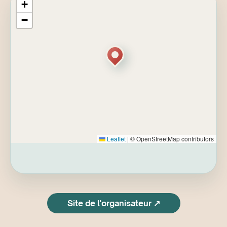
+
qualité du soin offert. Au cœur de cette
−
expérience: le développement de
l’autocompassion, définie comme la capacité à
se traiter avec la même bienveillance que celle
offerte aux patients ou aux collègues en
difficulté. À travers une alternance d’apports
scientifiques, de pratiques expérientielles et
d’échanges en groupe, les participants
apprendront à reconnaître les signes de stress
et d’épuisement, à réguler leurs réactions
émotionnelles et à mobiliser des ressources
internes favorisant résilience et engagement
Leaflet
|
© OpenStreetMap contributors
durable.
Notes importantes
Site de l'organisateur ↗
Cette journée constitue une formation
accréditée donnant droit à des crédits de