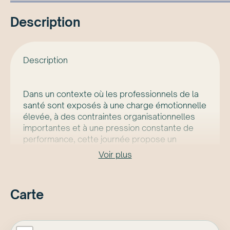
Description
Description
Dans un contexte où les professionnels de la
santé sont exposés à une charge émotionnelle
élevée, à des contraintes organisationnelles
importantes et à une pression constante de
performance, cette journée propose un
espace rare pour se déposer, se recentrer et
Voir plus
se ressourcer. Inspirée du programme
internationalement reconnu Mindful Self-
Compassion (MSC) et adaptée spécifiquement
Carte
aux réalités des milieux de soins, cette
formation offerte par Lise Filion et Manon
Truchon vise à outiller les soignants pour
soutenir leur bien-être tout en préservant la