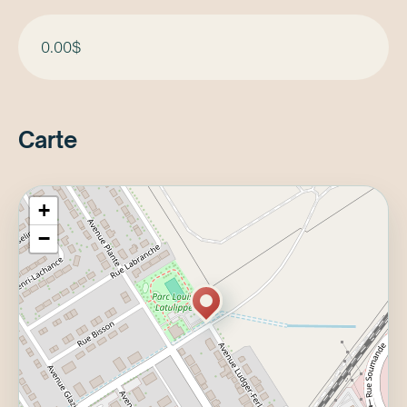
0.00$
Carte
+
−