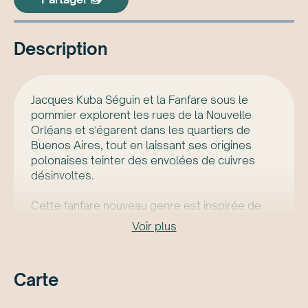
Description
Jacques Kuba Séguin et la Fanfare sous le
pommier explorent les rues de la Nouvelle
Orléans et s'égarent dans les quartiers de
Buenos Aires, tout en laissant ses origines
polonaises teinter des envolées de cuivres
désinvoltes.
Cette fanfare nouveau genre est inspirée de
celles de la Nouvelle-Orléans et de ses
Voir plus
cultures riches et diversifiées, telles que
l'africaine, la créole, la française, l'espagnole et
l'américaine (afro-beat, funk, tango, et jazz).
Carte
Entre chaque envolée des cuivres, on ressent
leur chaleur contagieuse et on se laisse