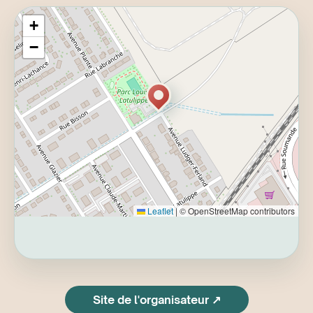
emporter par les mélodies, les harmonies et la
dynamique du groupe, tout en découvrant des
+
compositions qui s'inspirent de riches traditions
−
musicales.
Ce concert est soutenu par le Conseil
québécois de la musique.
Leaflet
|
© OpenStreetMap contributors
Site de l'organisateur ↗