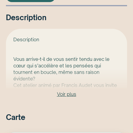
Description
Description
Vous arrive-t-il de vous sentir tendu avec le
cœur qui s’accélère et les pensées qui
tournent en boucle, même sans raison
évidente?
Cet atelier animé par Francis Audet vous invite
à découvrir que votre corps possède déjà un
Voir plus
puissant système anxiolytique naturel. Au lieu
de lutter contre vos pensées, vous apprendrez
à travailler avec elles pour activer votre nerf
Carte
vague, réduire le cortisol et passer du
mode «alerte» au mode «sécurité».
Au programme: