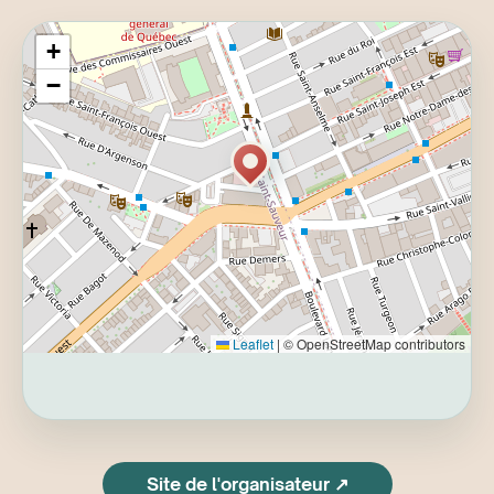
Originaire de Québec, l i l a navigue avec brio
entre le folk, l'indie alternatif et la pop texturée.
+
Son univers intime traite de la vie, de la mort,
−
de la nature et des mystères qui nous lient à
l'invisible; son art se veut une invitation au rêve
et au voyage intérieur.
Depuis 2018, elle a fait paraître quatre EP
remarqués (songs from a room, quiet as
fire, recollection et recollection (acoustic)). Son
parcours l'a menée sur les scènes de festivals
d'envergure (FEQ, Festival OFF, POP Montréal,
Festival Triste) et en première partie d'artistes
phares tels que Men I Trust, Helena Deland,
Gabrielle Shonk et Matt Holubowski. Artiste
Leaflet
|
© OpenStreetMap contributors
multidisciplinaire, elle compose également
pour le théâtre (NINA, Théâtre Périscope,
2024) et la danse contemporaine (Osez! en
solo par Danse K par K, EN SEM BLE par Maude
Lecours).
Site de l'organisateur ↗