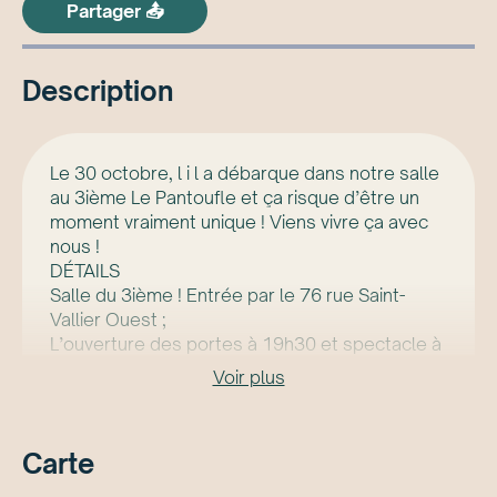
Partager 📤
Description
Le 30 octobre, l i l a débarque dans notre salle
au 3ième Le Pantoufle et ça risque d’être un
moment vraiment unique ! Viens vivre ça avec
nous !
DÉTAILS
Salle du 3ième ! Entrée par le 76 rue Saint-
Vallier Ouest ;
L’ouverture des portes à 19h30 et spectacle à
20h00 ;
Voir plus
Les billets sont à 20$ (+taxes et frais) ;
Alcool en vente sur place (18+), il sera donc
interdit d’apporter votre alcool.
Carte
LILA
À propos de l i l a