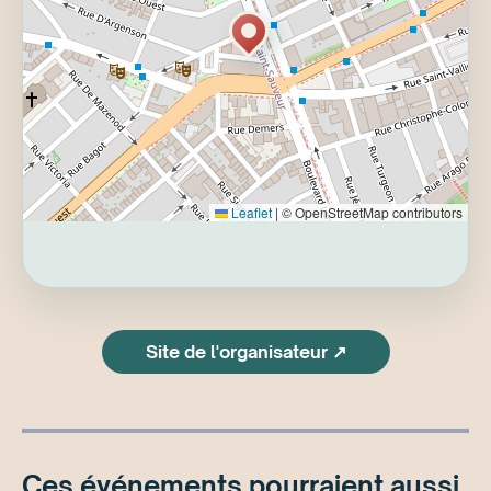
Le spectacle commence à l'heure (portes 14h,
spectacle 15h)
Les chaussures extérieures doivent être
retirées à l'entrée.
Des pantoufles et des couvre-chaussures sont
disponibles en quantité limitée, on vous
suggère donc d'apporter les vôtres!
Le vestiaire est gratuit
Le bar sera ouvert (18+)
Leaflet
|
© OpenStreetMap contributors
Breuvages non-alcoolisés et collations aussi
disponibles au bar
Débit / Crédit / Argent comptant
Photographe présente sur place
ROBERT ROBERT
Site de l'organisateur ↗
Ces événements pourraient aussi