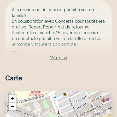
À la recherche du concert parfait à voir en
famille?
En collaboration avec Concerts pour toutes les
oreilles, Robert Robert est de retour au
Pantoum le dimanche 15 novembre prochain.
Un spectacle parfait à voir en famille et où tout
le monde y trouvera son compte !
___
Les Concerts pour toutes les
Voir plus
oreilles permettent d'assister à son spectacle
en formule adaptée à tous :
- La durée est d'une heure
Carte
- Le volume sonore est adapté aux oreilles
fragiles
- Pas besoin de se coucher tard pour y
assister, c'est en pleine journée!
+
- Admission gratuite pour les enfants de moins
−
de 2 ans
DÉTAILS