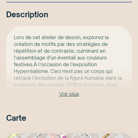
Description
Lors de cet atelier de dessin, explorez la
création de motifs par des stratégies de
répétition et de contraste, culminant en
l’assemblage d’un éventail aux couleurs
festives.À l’occasion de l’exposition
Hyperréalisme. Ceci n'est pas un corps qui
retrace l’évolution de la figure humaine dans la
sculpture des années 1970 à nos jours, nous
nous inspirons de la forme de nos propres
Voir plus
mains pour créer des motifs inventifs.Une belle
occasion de faire une pause créative lors de
votre visite au Musée!
Carte
Inclus avec le billet d'entrée au MuséeAucune
réservation requise