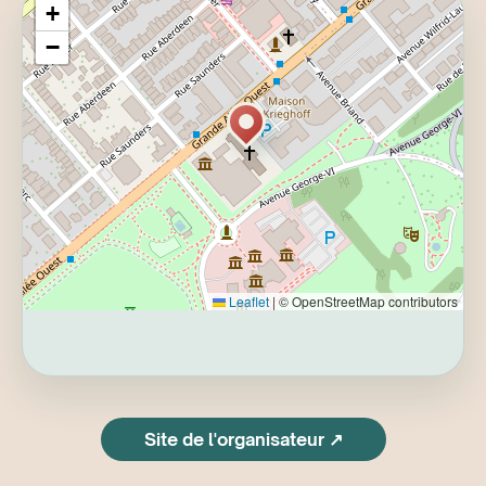
+
Les enfants de 12 ans et moins doivent être
−
accompagnés d'un adulte.
Leaflet
|
© OpenStreetMap contributors
Site de l'organisateur ↗