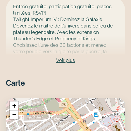
Entrée gratuite, participation gratuite, places
limitées, RSVP!
Twilight Imperium IV : Dominez la Galaxie
Devenez le maître de l’univers dans ce jeu de
plateau légendaire. Avec les extension
Thunder’s Edge et Prophecy of Kings,
Choisissez l’une des 30 factions et menez
votre peuple vers la gloire par la guerre, la
diplomatie ou le commerce.
Voir plus
Univers Infini : Une galaxie unique créée par les
Carte
joueurs à chaque partie.
Pouvoir Politique : Votez des lois galactiques et
+
manipulez le Conseil.
−
Stratégie Totale : Gérez vos flottes et