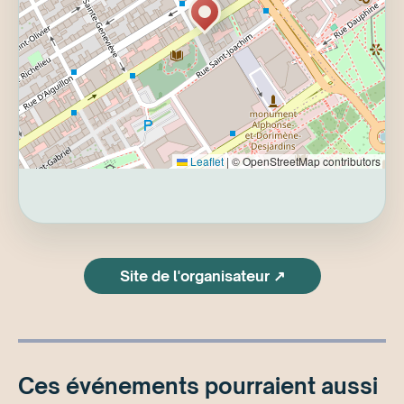
remplissez des objectifs secrets pour
atteindre les 10 points de victoire.
Le trône de Mecatol Rex vous attend. Serez-
vous un tyran ou un diplomate ?
Leaflet
|
© OpenStreetMap contributors
Site de l'organisateur ↗
Ces événements pourraient aussi