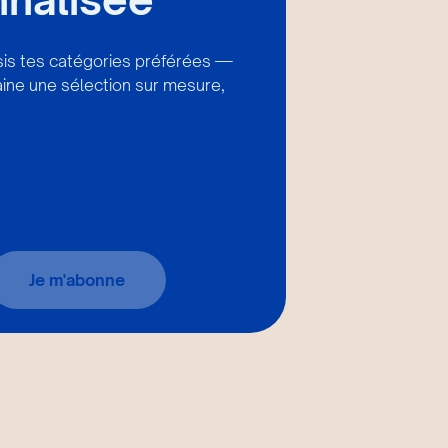
isis tes catégories préférées —
ine une sélection sur mesure,
Je m'abonne