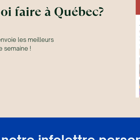
oi faire à Québec?
envoie les meilleurs
 semaine !
notre infolettre perso