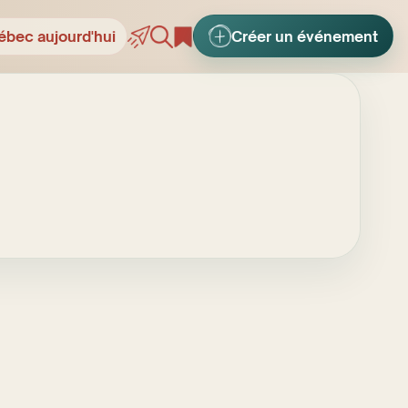
ébec aujourd'hui
Créer un événement